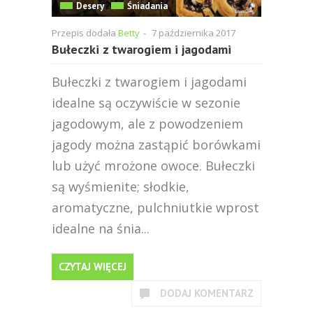
Desery
Śniadania
Przepis dodała
Betty
-
7 października 2017
Bułeczki z twarogiem i jagodami
Bułeczki z twarogiem i jagodami
idealne są oczywiście w sezonie
jagodowym, ale z powodzeniem
jagody można zastąpić borówkami
lub użyć mrożone owoce. Bułeczki
są wyśmienite; słodkie,
aromatyczne, pulchniutkie wprost
idealne na śnia...
CZYTAJ WIĘCEJ
DODAJ KOMENTARZ