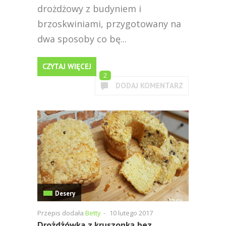
drożdżowy z budyniem i
brzoskwiniami, przygotowany na
dwa sposoby co bę...
CZYTAJ WIĘCEJ
2
DODAJ KOMENTARZ
Desery
Przepis dodała
Betty
-
10 lutego 2017
Drożdżówka z kruszonką bez