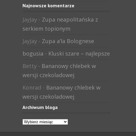
Najnowsze komentarze
JayJay
-
Zupa neapolitańska z
serkiem topionym
JayJay
-
Zupa a’la Bolognese
bogusia
-
Kluski szare – najlepsze
Betty
-
Bananowy chlebek w
wersji czekoladowej
Konrad
-
Bananowy chlebek w
wersji czekoladowej
Archiwum bloga
Archiwum
bloga