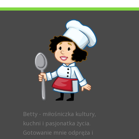
Betty - miłośniczka kultury,
kuchni i pasjonatka życia.
Gotowanie mnie odpręża i