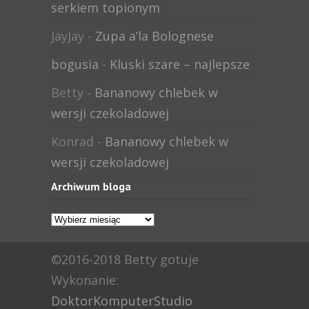
serkiem topionym
JayJay
-
Zupa a’la Bolognese
bogusia
-
Kluski szare – najlepsze
Betty
-
Bananowy chlebek w
wersji czekoladowej
Konrad
-
Bananowy chlebek w
wersji czekoladowej
Archiwum bloga
Archiwum
bloga
©2016-2018 Betty gotuje
Wykonanie:
DoktorKomputerStudio