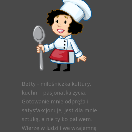
Betty - miłośniczka kultury,
kuchni i pasjonatka życia.
Gotowanie mnie odpręża i
satysfakcjonuje, jest dla mnie
sztuką, a nie tylko paliwem.
Wierzę w ludzi i we wzajemną