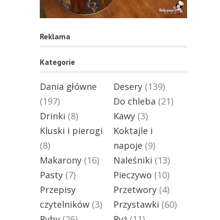
Reklama
Kategorie
Dania główne
Desery
(139)
(197)
Do chleba
(21)
Drinki
(8)
Kawy
(3)
Kluski i pierogi
Koktajle i
(8)
napoje
(9)
Makarony
(16)
Naleśniki
(13)
Pasty
(7)
Pieczywo
(10)
Przepisy
Przetwory
(4)
czytelników
(3)
Przystawki
(60)
Ryby
(26)
Ryż
(11)