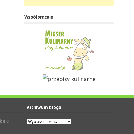
Współpracuje
Archiwum bloga
Archiwum
ka z
bloga