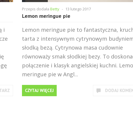
Przepis dodała
Betty
-
13 lutego 2017
Lemon meringue pie
 i
Lemon meringue pie to fantastyczna, kruc
cze
tarta z intensywnym cytrynowym budyniem
słodką bezą. Cytrynowa masa cudownie
ię
równoważy smak słodkiej bezy. To doskona
ogę
połączenie i klasyk angielskiej kuchni. Lem
meringue pie w Angl...
TARZ
CZYTAJ WIĘCEJ
DODAJ KOME