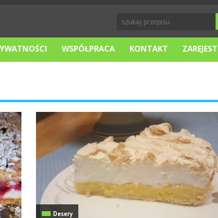
RYWATNOŚCI
WSPÓŁPRACA
KONTAKT
ZAREJEST
Desery