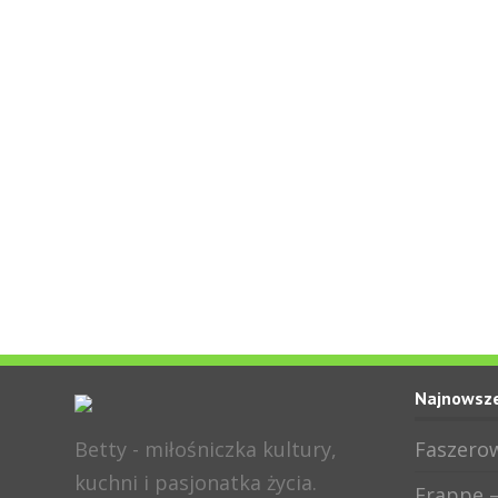
Najnowsze
Betty - miłośniczka kultury,
Faszerow
kuchni i pasjonatka życia.
Frappe –