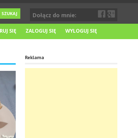
Dołącz do mnie:
RUJ SIĘ
ZALOGUJ SIĘ
WYLOGUJ SIĘ
Reklama