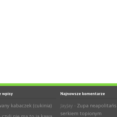
 wpisy
Najnowsze komentarze
any kabaczek (cukinia)
JayJay
-
Zupa neapolitańs
serkiem topionym
 czyli nie ma to ja kawa