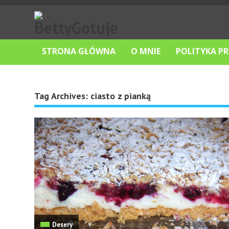
STRONA GŁÓWNA
O MNIE
POLITYKA P
Tag Archives:
ciasto z pianką
Desery