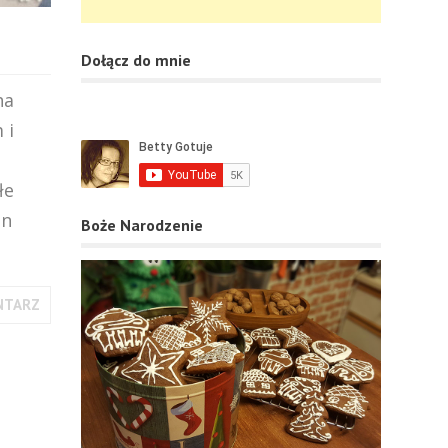
Dołącz do mnie
ha
 i
łe
on
Boże Narodzenie
NTARZ