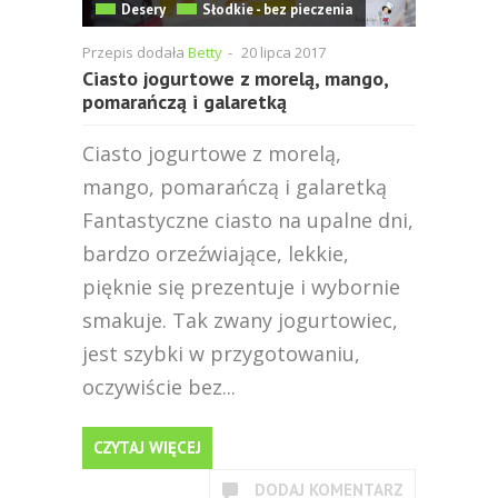
Desery
Słodkie - bez pieczenia
Przepis dodała
Betty
-
20 lipca 2017
Ciasto jogurtowe z morelą, mango,
pomarańczą i galaretką
Ciasto jogurtowe z morelą,
mango, pomarańczą i galaretką
Fantastyczne ciasto na upalne dni,
bardzo orzeźwiające, lekkie,
pięknie się prezentuje i wybornie
smakuje. Tak zwany jogurtowiec,
jest szybki w przygotowaniu,
oczywiście bez...
CZYTAJ WIĘCEJ
DODAJ KOMENTARZ