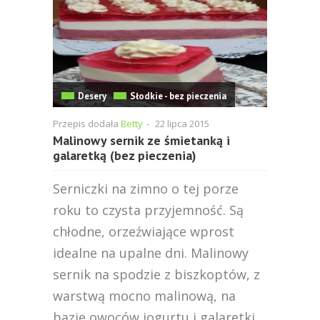
Desery
Słodkie - bez pieczenia
Przepis dodała
Betty
-
22 lipca 2015
Malinowy sernik ze śmietanką i
galaretką (bez pieczenia)
Serniczki na zimno o tej porze
roku to czysta przyjemność. Są
chłodne, orzeźwiające wprost
idealne na upalne dni. Malinowy
sernik na spodzie z biszkoptów, z
warstwą mocno malinową, na
bazie owoców jogurtu i galaretki.