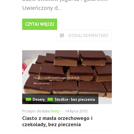
Uwieńczony d...
CZYTAJ WIĘCEJ
DODAJ KOMENTARZ
Desery
Słodkie - bez pieczenia
Przepis dodała
Betty
-
14 lipca 2015
Ciasto z masła orzechowego i
czekolady, bez pieczenia