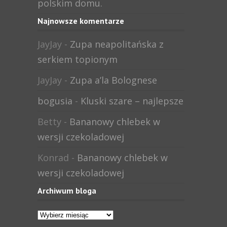
polskim domu.
Najnowsze komentarze
JayJay
-
Zupa neapolitańska z
serkiem topionym
JayJay
-
Zupa a’la Bolognese
bogusia
-
Kluski szare – najlepsze
Betty
-
Bananowy chlebek w
wersji czekoladowej
Konrad
-
Bananowy chlebek w
wersji czekoladowej
Archiwum bloga
Archiwum