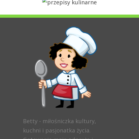
Betty - miłośniczka kultury,
kuchni i pasjonatka życia.