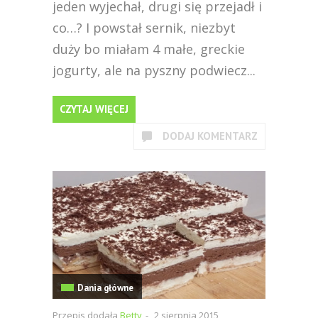
jeden wyjechał, drugi się przejadł i
co…? I powstał sernik, niezbyt
duży bo miałam 4 małe, greckie
jogurty, ale na pyszny podwiecz...
CZYTAJ WIĘCEJ
DODAJ KOMENTARZ
Dania główne
Przepis dodała
Betty
-
2 sierpnia 2015