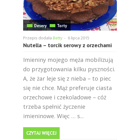
Desery
Torty
Przepis dodała
Betty
-
6 lipca 2015
Nutella – torcik serowy z orzechami
Imieniny mojego męża mobilizują
do przygotowania kilku pyszności.
A, że żar leje się z nieba – to piec
się nie chce. Mąż preferuje ciasta
orzechowe i czekoladowe – cóż
trzeba spełnić życzenie
imieninowe. Więc … s...
CZYTAJ WIĘCEJ