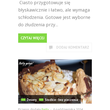
Ciasto przygotowuje się
błyskawicznie i łatwo, ale wymaga
schłodzenia. Gotowe jest wyborne
do złudzenia przy...
CZYTAJ WIĘCEJ
DODAJ KOMENTARZ
Desery
Słodkie - bez pieczenia
Przepis dodała
Betty
-
6 października 2014