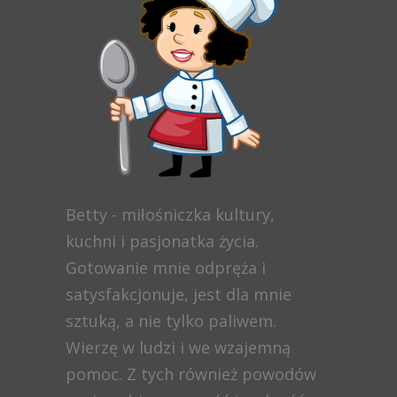
Betty - miłośniczka kultury,
kuchni i pasjonatka życia.
Gotowanie mnie odpręża i
satysfakcjonuje, jest dla mnie
sztuką, a nie tylko paliwem.
Wierzę w ludzi i we wzajemną
pomoc. Z tych również powodów