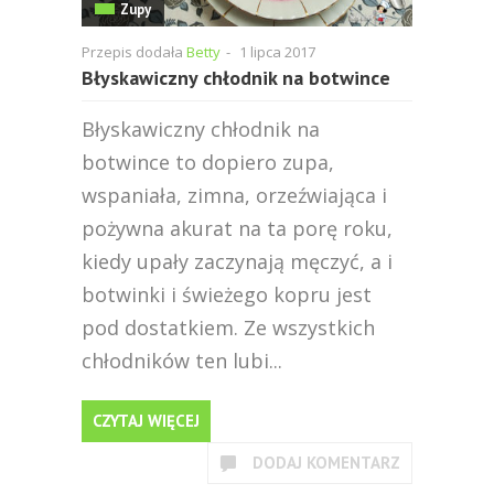
Zupy
Przepis dodała
Betty
-
1 lipca 2017
Błyskawiczny chłodnik na botwince
Błyskawiczny chłodnik na
botwince to dopiero zupa,
wspaniała, zimna, orzeźwiająca i
pożywna akurat na ta porę roku,
kiedy upały zaczynają męczyć, a i
botwinki i świeżego kopru jest
pod dostatkiem. Ze wszystkich
chłodników ten lubi...
CZYTAJ WIĘCEJ
DODAJ KOMENTARZ