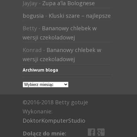
JayJay
-
Zupa a’la Bolognese
bogusia
-
Kluski szare – najlepsze
Betty
-
Bananowy chlebek w
wersji czekoladowej
Konrad
-
Bananowy chlebek w
wersji czekoladowej
Archiwum bloga
Archiwum
bloga
©2016-2018 Betty gotuje
Wykonanie:
DoktorKomputerStudio
Dołącz do mnie: